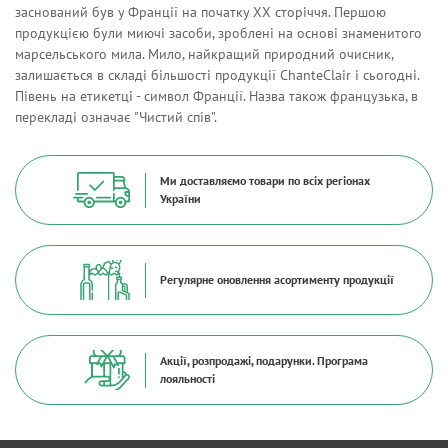
заснований був у Франції на початку ХХ сторіччя. Першою
продукцією були миючі засоби, зроблені на основі знаменитого
марсельського мила. Мило, найкращий природний очисник,
залишається в складі більшості продукції ChanteClair і сьогодні.
Півень на етикетці - символ Франції. Назва також французька, в
перекладі означає "Чистий спів".
Ми доставляємо товари по всіх регіонах
України
Регулярне оновлення асортименту продукції
Акції, розпродажі, подарунки. Програма
лояльності