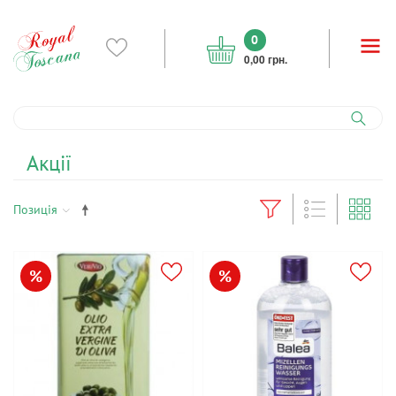
0
0,00 грн.
Акції
Позиція
%
%