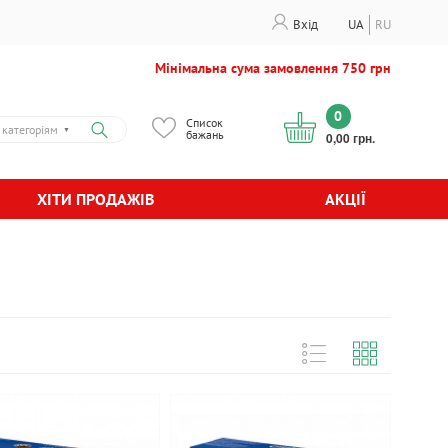
Вхід
UA
RU
Мінімальна сума замовлення 750 грн
0
Список
 категоріям
▼
бажань
0,00 грн.
ХІТИ ПРОДАЖІВ
АКЦІЇ