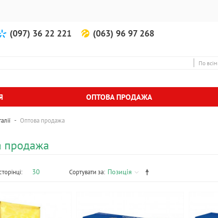
(097) 36 22 221
(063) 96 97 268
По всім
Я
ОПТОВА ПРОДАЖА
-
алії
Оптова продажа
а продажа
30
Позиція
сторінці:
Сортувати за: