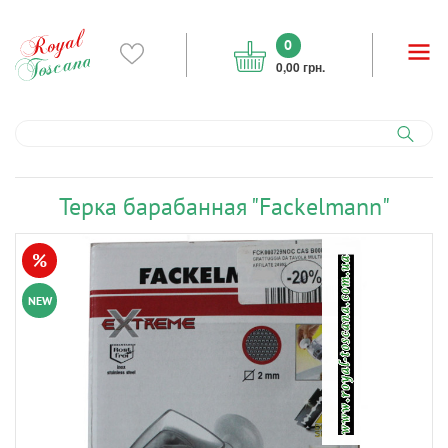
0
0,00 грн.
Терка барабанная "Fackelmann"
%
NEW