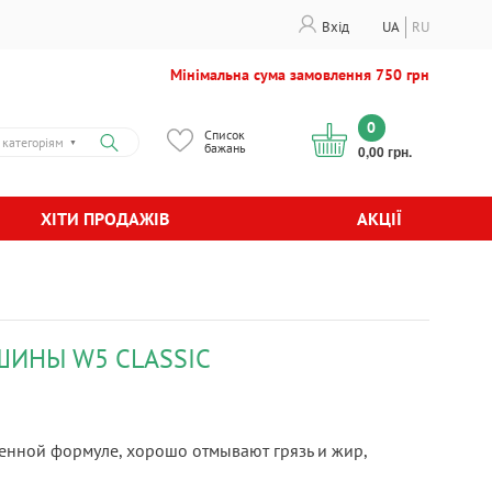
Вхід
UA
RU
Мінімальна сума замовлення 750 грн
0
Список
 категоріям
▼
бажань
0,00 грн.
ХІТИ ПРОДАЖІВ
АКЦІЇ
ИНЫ W5 CLASSIC
енной формуле, хорошо отмывают грязь и жир,