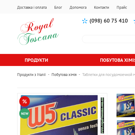
Доставка і оплата
Блог
Допомога
Контакти
Прайс
(098) 60 75 410
ПРОДУКТИ
ПОБУТОВА ХІМІ
-
-
Продукти з Італії
Побутова хімія
Таблетки для посудомоечной 
%
NEW