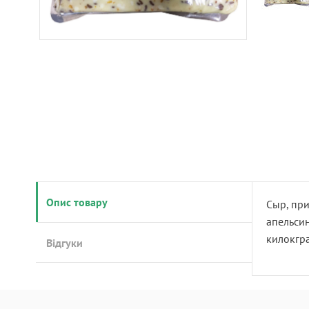
Опис товару
Сыр, при
апельсин
килокгр
Відгуки