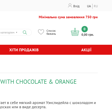
Вхід
UA
RU
Мінімальна сума замовлення 750 грн
0
Список
 категоріям
▼
бажань
0,00 грн.
ХІТИ ПРОДАЖІВ
АКЦІЇ
 WITH CHOCOLATE & ORANGE
ает в себе мягкий аромат Уэнслидейла с шоколадом и
осках или в виде десерта.