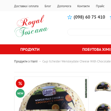
Доставка і оплата
Блог
Допомога
Контакти
Прайс
(098) 60 75 410
ПРОДУКТИ
ПОБУТОВА ХІМІ
-
Продукти з Італії
Сыр Ilchester Wensleydale Cheese With Chocolat
%
NEW