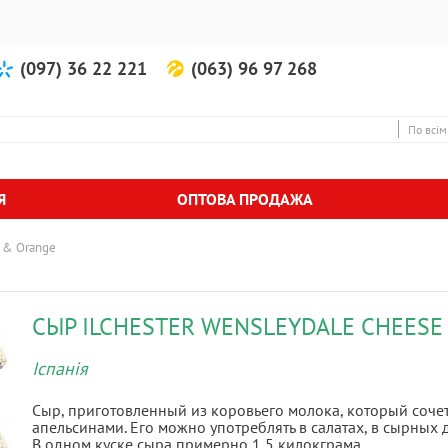
(097) 36 22 221
(063) 96 97 268
По всім
Я
ОПТОВА ПРОДАЖА
e & Orange
СЫР ILCHESTER WENSLEYDALE CHEESE
Іспанія
Сыр, приготовленный из коровьего молока, который сочет
апельсинами. Его можно употреблять в салатах, в сырных д
В одном куске сыра примерно 1,5 килокграма.