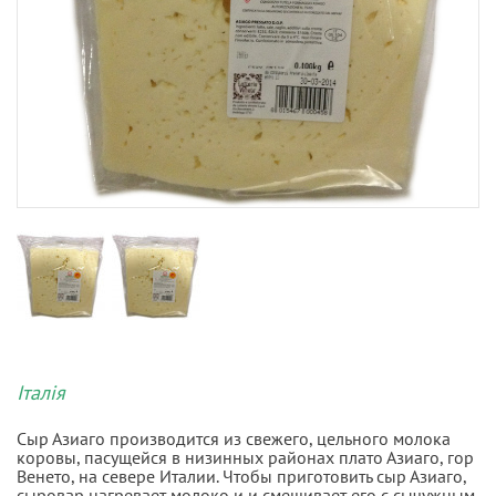
Італія
Сыр Азиаго производится из свежего, цельного молока
коровы, пасущейся в низинных районах плато Азиаго, гор
Венето, на севере Италии. Чтобы приготовить сыр Азиаго,
сыровар нагревает молоко и и смешивает его с сычужным