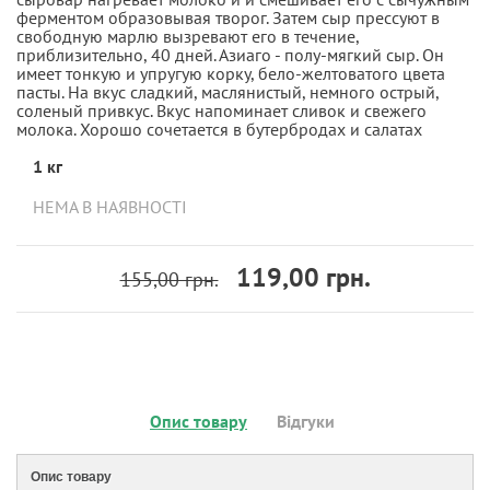
ферментом образовывая творог. Затем сыр прессуют в
свободную марлю вызревают его в течение,
приблизительно, 40 дней. Азиаго - полу-мягкий сыр. Он
имеет тонкую и упругую корку, бело-желтоватого цвета
пасты. На вкус сладкий, маслянистый, немного острый,
соленый привкус. Вкус напоминает сливок и свежего
молока. Хорошо сочетается в бутербродах и салатах
1 кг
НЕМА В НАЯВНОСТІ
119,00 грн.
155,00 грн.
Опис товару
Відгуки
Опис товару