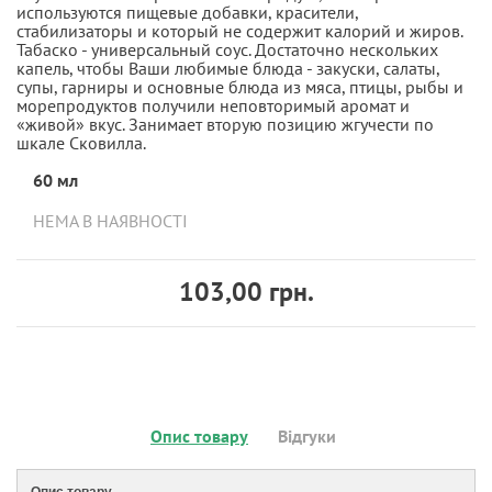
используются пищевые добавки, красители,
стабилизаторы и который не содержит калорий и жиров.
Табаско - универсальный соус. Достаточно нескольких
капель, чтобы Ваши любимые блюда - закуски, салаты,
супы, гарниры и основные блюда из мяса, птицы, рыбы и
морепродуктов получили неповторимый аромат и
«живой» вкус. Занимает вторую позицию жгучести по
шкале Сковилла.
60 мл
НЕМА В НАЯВНОСТІ
103,00 грн.
Опис товару
Відгуки