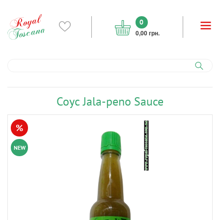
0
0,00 грн.
Соус Jala-peno Sauce
%
NEW