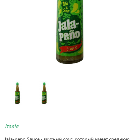
Італія
Jala-peno Sauce - вкусный соус, который имеет среднюю