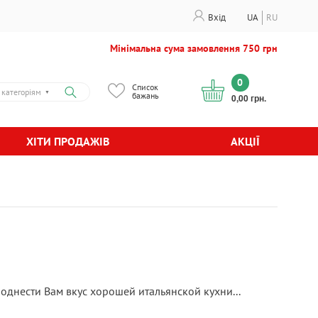
Вхід
UA
RU
Мінімальна сума замовлення 750 грн
0
Список
 категоріям
▼
бажань
0,00 грн.
ХІТИ ПРОДАЖІВ
АКЦІЇ
днести Вам вкус хорошей итальянской кухни...