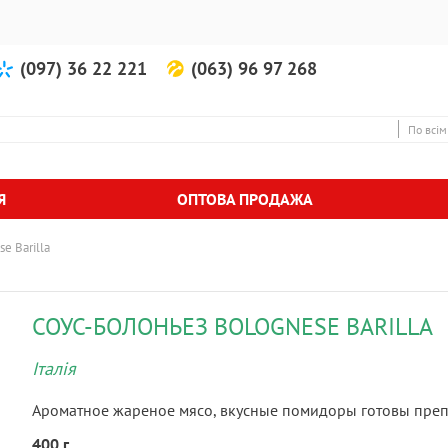
(097) 36 22 221
(063) 96 97 268
По всім
Я
ОПТОВА ПРОДАЖА
e Barilla
СОУС-БОЛОНЬЕЗ BOLOGNESE BARILLA
Італія
Ароматное жареное мясо, вкусные помидоры готовы препо
400 г