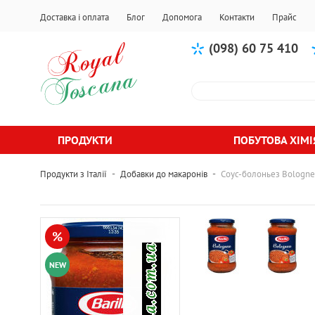
Доставка і оплата
Блог
Допомога
Контакти
Прайс
(098) 60 75 410
ПРОДУКТИ
ПОБУТОВА ХІМІ
-
-
Продукти з Італії
Добавки до макаронів
Соус-болоньез Bolognes
%
NEW