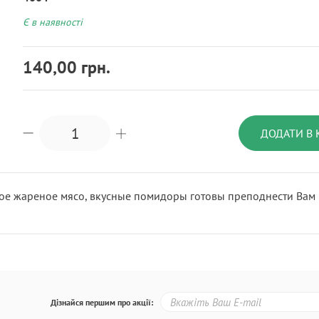
Є в наявності
140,00 грн.
ДОДАТИ В
е жареное мясо, вкусные помидоры готовы преподнести Вам в
Дізнайся першим про акції: