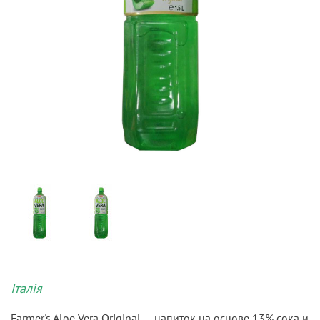
Італія
Farmer's Aloe Vera Original — напиток на основе 13% сока и