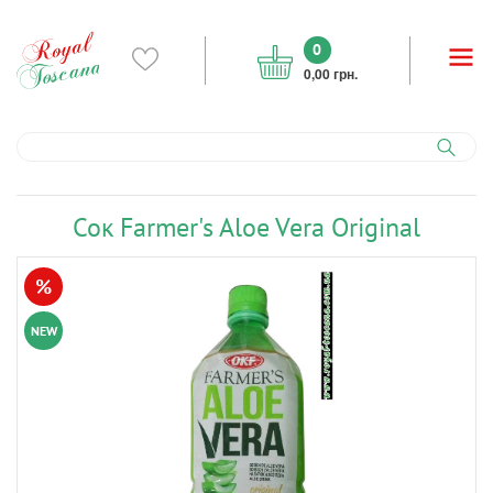
0
0,00 грн.
Сок Farmer's Aloe Vera Original
%
NEW