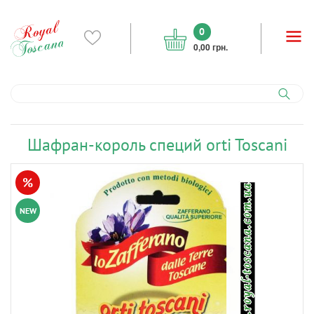
0
0,00 грн.
Шафран-король специй orti Toscani
%
NEW