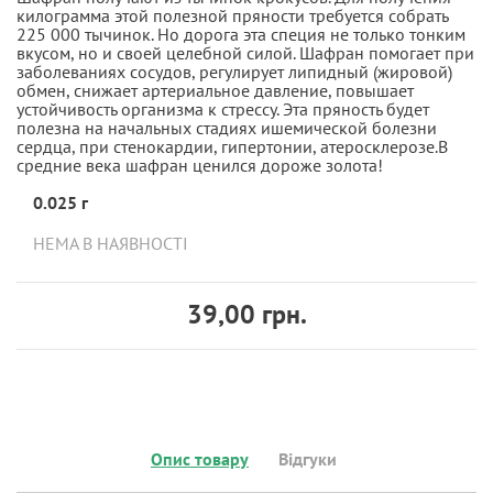
килограмма этой полезной пряности требуется собрать
225 000 тычинок. Но дорога эта специя не только тонким
вкусом, но и своей целебной силой. Шафран помогает при
заболеваниях сосудов, регулирует липидный (жировой)
обмен, снижает артериальное давление, повышает
устойчивость организма к стрессу. Эта пряность будет
полезна на начальных стадиях ишемической болезни
сердца, при стенокардии, гипертонии, атеросклерозе.В
средние века шафран ценился дороже золота!
0.025 г
НЕМА В НАЯВНОСТІ
39,00 грн.
Опис товару
Відгуки