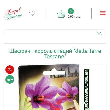
0
0,00 грн.
Шафран - король специй "delle Terre
Toscane"
%
NEW