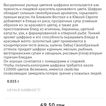
Высушенные рыльца цветков шафрана используются как
пряность и пищевой краситель оранжевого цвета. Шафран
обладает сильным своеобразным ароматом, горьковато-
пряным вкусом. На Ближнем Востоке и в Южной Европе
добавляют в блюда из риса, прозрачные супы (главным
образом из-за красивого цвета), а также для
приготовления блюд из ягнятины, баранины, цветной
капусты, ухи, к фаршированной и отварной рыбе. Тонкий
аромат шафрана и его способность окрашивать блюда в
красивый желто-золотистый цвет применяются в
кондитерском тесте (кексы, куличи, бабы) Своеобразный
оттенок придает шафран куриным, мясным, рыбным,
вегетарианским супам и овощным, рисовым (плов) вторым
горячим блюдам.
Он хорошо сочетается с помидорами и спаржей.
Чтобы получить килограмм шафрана требуется около
120000 цветов. Возможно, имеются свойства
позволяющие замедлять потерю зрения у пожилых людей.
0.025 г
НЕМА В НАЯВНОСТІ
69,50 грн.