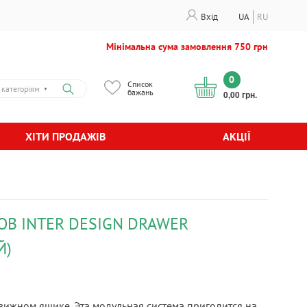
Вхід
UA
RU
Мінімальна сума замовлення 750 грн
0
Список
 категоріям
▼
бажань
0,00 грн.
ХІТИ ПРОДАЖІВ
АКЦІЇ
В INTER DESIGN DRAWER
Й)
ижном ящике. Эта модульная система пригодится на