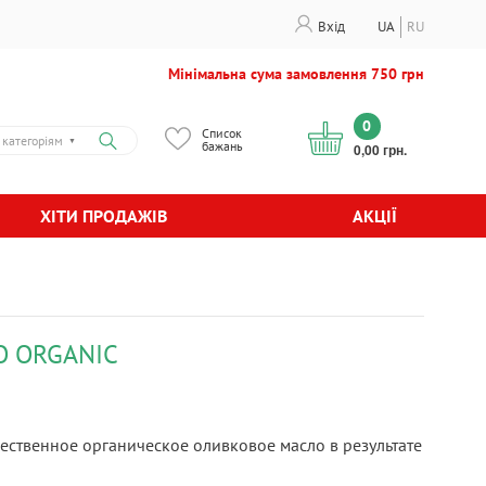
Вхід
UA
RU
Мінімальна сума замовлення 750 грн
0
Список
 категоріям
▼
бажань
0,00 грн.
ХІТИ ПРОДАЖІВ
АКЦІЇ
O ORGANIC
ачественное органическое оливковое масло в результате