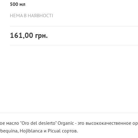
500 мл
НЕМА В НАЯВНОСТІ
161,00 грн.
е масло "Oro del desierto" Organic - это высококачественное о
rbequina, Hojiblanca и Picual сортов.