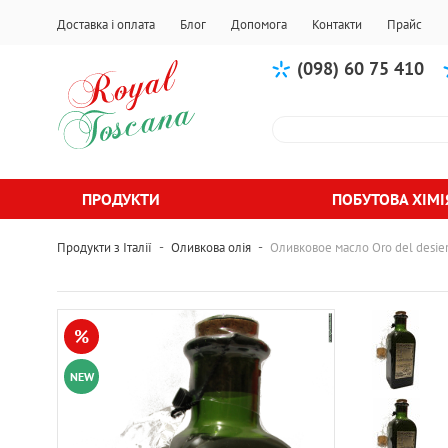
Доставка і оплата
Блог
Допомога
Контакти
Прайс
(098) 60 75 410
ПРОДУКТИ
ПОБУТОВА ХІМІ
-
-
Продукти з Італії
Оливкова олія
Оливковое масло Oro del desier
%
NEW