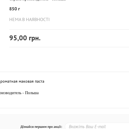
850 г
НЕМА В НАЯВНОСТІ
95,00 грн.
ароматная маковая паста
оизводитель - Польша
Дізнайся першим про акції: