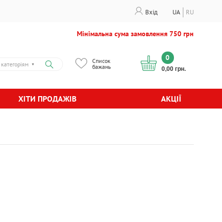
Вхід
UA
RU
Мінімальна сума замовлення 750 грн
0
Список
 категоріям
▼
бажань
0,00 грн.
ХІТИ ПРОДАЖІВ
АКЦІЇ