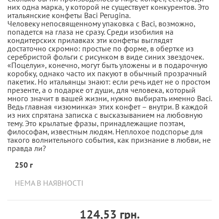
них одна марка, у которой не существует конкурентов. Это
итальянские конфеты Baci Perugina.
Человеку непосвященному упаковка с Baci, возможно,
попадется на глаза не сразу. Среди изобилия на
кондитерских прилавках эти конфеты выглядят
достаточно скромно: простые по форме, в обертке из
серебристой фольги с рисунком в виде синих звездочек.
«Поцелуи», конечно, могут быть уложены и в подарочную
коробку, однако часто их пакуют в обычный прозрачный
пакетик. Но итальянцы знают: если речь идет не о простом
презенте, а о подарке от души, для человека, который
много значит в вашей жизни, нужно выбирать именно Baci.
Ведь главная «изюминка» этих конфет – внутри. В каждой
из них спрятана записка с высказыванием на любовную
тему. Это крылатые фразы, принадлежащие поэтам,
философам, известным людям. Неплохое подспорье для
такого волнительного события, как признание в любви, не
правда ли?
250 г
НЕМА В НАЯВНОСТІ
124,53 грн.