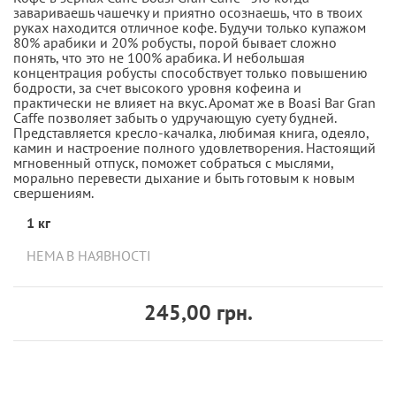
завариваешь чашечку и приятно осознаешь, что в твоих
руках находится отличное кофе. Будучи только купажом
80% арабики и 20% робусты, порой бывает сложно
понять, что это не 100% арабика. И небольшая
концентрация робусты способствует только повышению
бодрости, за счет высокого уровня кофеина и
практически не влияет на вкус. Аромат же в Boasi Bar Gran
Caffe позволяет забыть о удручающую суету будней.
Представляется кресло-качалка, любимая книга, одеяло,
камин и настроение полного удовлетворения. Настоящий
мгновенный отпуск, поможет собраться с мыслями,
морально перевести дыхание и быть готовым к новым
свершениям.
1 кг
НЕМА В НАЯВНОСТІ
245,00 грн.