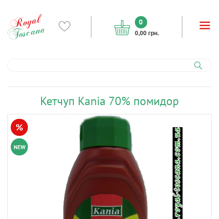
0
0,00 грн.
Кетчуп Kania 70% помидор
%
NEW