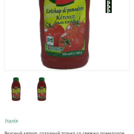
Італія
Вкусный кетчуп, созданый только со свежиш помидоров