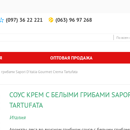
(097) 36 22 221
(063) 96 97 268
По всем 
Я
ОПТОВАЯ ПРОДАЖА
грибами Sapori D'italia Gourmet Crema Tartufata
СОУС КРЕМ С БЕЛЫМИ ГРИБАМИ SAPOR
TARTUFATA
Италия
Ароматы леса во вкусном грибном соусе с белыми грибами