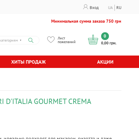
Вход
UA
RU
Минимальная сумма заказа 750 грн
0
Лист
категориям
▼
пожеланий
0,00 грн.
ХИТЫ ПРОДАЖ
АКЦИИ
I D'ITALIA GOURMET CREMA
, идеально подходят для макарон, ризотто и даже