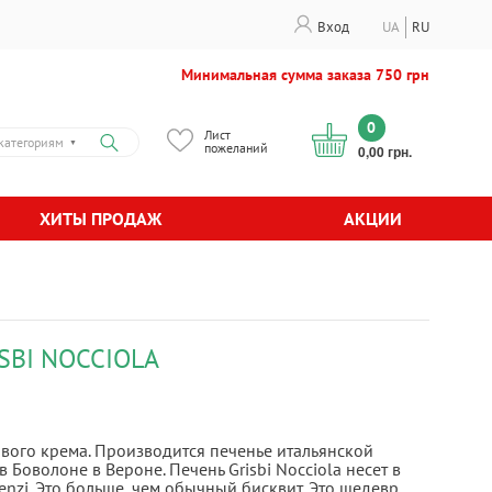
Вход
UA
RU
Минимальная сумма заказа 750 грн
0
Лист
категориям
▼
пожеланий
0,00 грн.
ХИТЫ ПРОДАЖ
АКЦИИ
SBI NOCCIOLA
хового крема. Производится печенье итальянской
 Боволоне в Вероне. Печень Grisbi Nocciola несет в
enzi. Это больше, чем обычный бисквит. Это шедевр