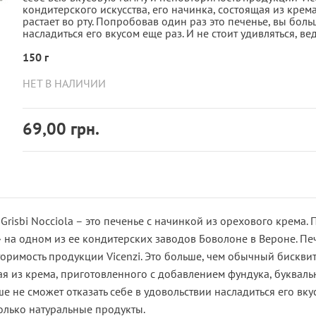
кондитерского искусства, его начинка, состоящая из крем
растает во рту. Попробовав один раз это печенье, вы боль
насладиться его вкусом еще раз. И не стоит удивляться, ве
150 г
НЕТ В НАЛИЧИИ
69,00 грн.
Grisbi Nocciola – это печенье с начинкой из орехового крема
» на одном из ее кондитерских заводов Боволоне в Вероне. Пече
оримость продукции Vicenzi. Это больше, чем обычный бисквит.
я из крема, приготовленного с добавлением фундука, буквальн
е не сможет отказать себе в удовольствии насладиться его вкусо
олько натуральные продукты.