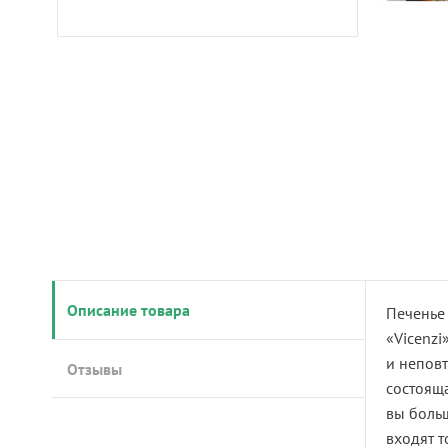
Описание товара
Печенье 
«Vicenzi
и неповт
Отзывы
состояща
вы больш
входят т