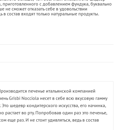
а, приготовленного с добавлением фундука, буквально
ше не сможет отказать себе в удовольствии
дь в состав входят только натуральные продукты.
. Производится печенье итальянской компанией
нь Grisbi Nocciola несет в себе всю вкусовую гамму
 Это шедевр кондитерского искусства, его начинка,
о растает во рту. Попробовав один раз это печенье,
м еще раз. И не стоит удивляться, ведь в состав