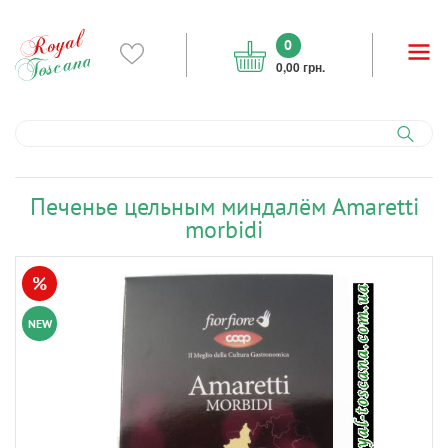
0
0,00 грн.
Печенье цельным миндалём Amaretti
morbidi
%
NEW