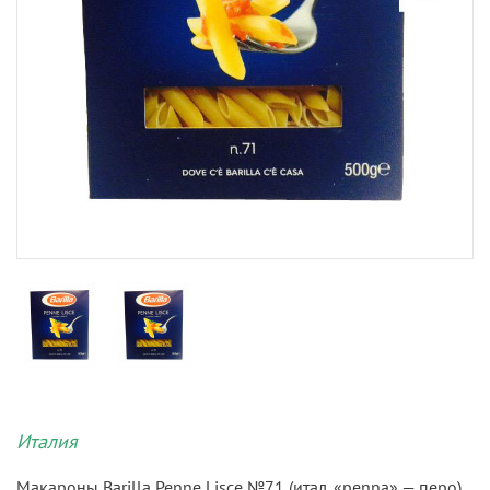
Италия
Макароны Barilla Penne Lisce №71 (итал. «penna» — перо)