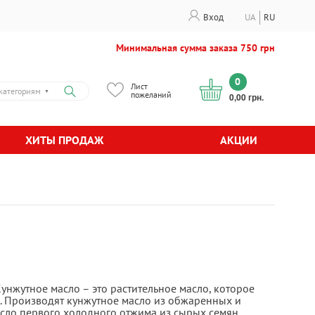
Вход
UA
RU
Минимальная сумма заказа 750 грн
0
Лист
категориям
▼
пожеланий
0,00 грн.
ХИТЫ ПРОДАЖ
АКЦИИ
унжутное масло – это растительное масло, которое
а. Производят кунжутное масло из обжаренных и
сло первого холодного отжима из сырых семян