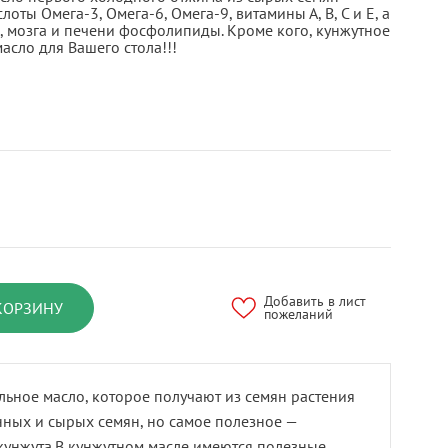
ты Омега-3, Омега-6, Омега-9, витамины А, В, С и Е, а
 мозга и печени фосфолипиды. Кроме кого, кунжутное
сло для Вашего стола!!!
Добавить в лист
КОРЗИНУ
пожеланий
льное масло, которое получают из семян растения
нных и сырых семян, но самое полезное —
унжута.В кунжутном масле имеются полезные