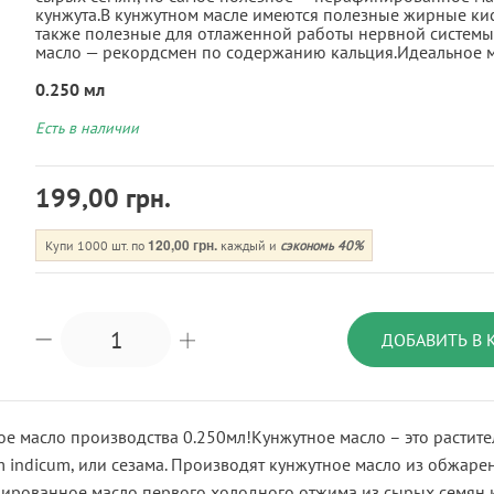
кунжута.В кунжутном масле имеются полезные жирные кисло
также полезные для отлаженной работы нервной системы,
масло — рекордсмен по содержанию кальция.Идеальное ма
0.250 мл
Есть в наличии
199,00 грн.
120,00 грн.
Купи 1000 шт. по
каждый и
сэкономь
40
%
ДОБАВИТЬ В 
е масло производства 0.250мл!Кунжутное масло – это растите
indicum, или сезама. Производят кунжутное масло из обжаре
ированное масло первого холодного отжима из сырых семян к