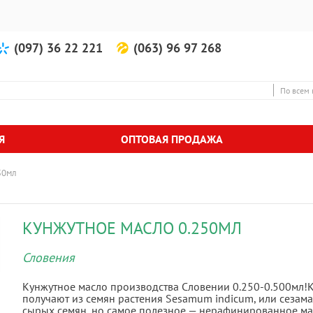
(097) 36 22 221
(063) 96 97 268
По всем 
Я
ОПТОВАЯ ПРОДАЖА
50мл
КУНЖУТНОЕ МАСЛО 0.250МЛ
Словения
Кунжутное масло производства Словении 0.250-0.500мл!К
получают из семян растения Sesamum indicum, или сезам
сырых семян, но самое полезное — нерафинированное ма