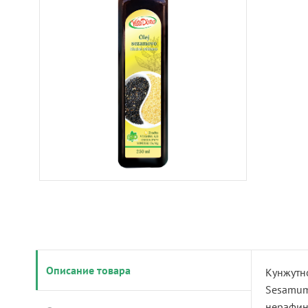
Описание товара
Кунжутно
Sesamum 
нерафин