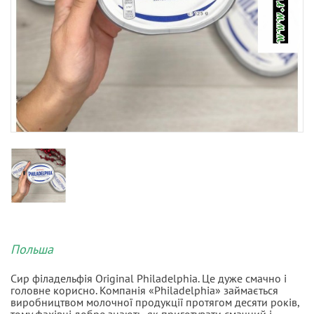
Польша
Сир філадельфія Original Philadelphia. Це дуже смачно і
головне корисно. Компанія «Philadelphia» займається
виробництвом молочної продукції протягом десяти років,
тому фахівці добре знають, як приготувати смачний і