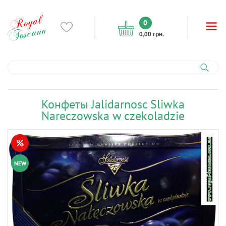
0
0,00 грн.
Конфеты Jalidarnosc Sliwka
Nareczowska w czekoladzie
%
NEW