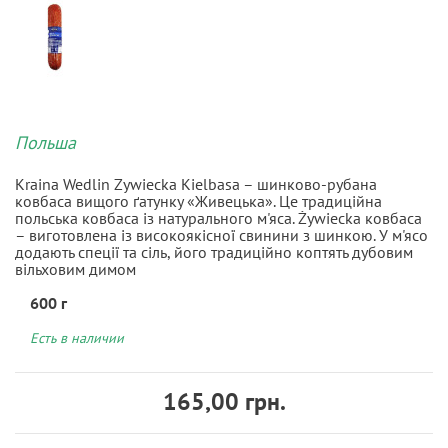
Польша
Kraina Wedlin Zywiecka Kielbasa – шинково-рубана
ковбаса вищого ґатунку «Живецька». Це традиційна
польська ковбаса із натурального м'яса. Żywiecka ковбаса
– виготовлена ​​із високоякісної свинини з шинкою. У м'ясо
додають спеції та сіль, його традиційно коптять дубовим
вільховим димом
600 г
Есть в наличии
165,00 грн.