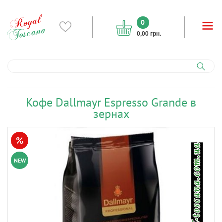
0
0,00 грн.
Кофе Dallmayr Espresso Grande в
зернах
%
NEW