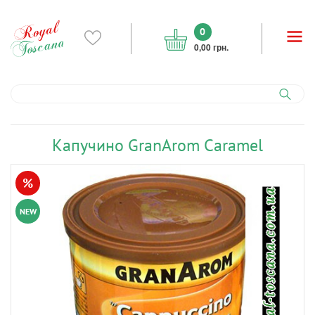
0
0,00 грн.
Капучино GranArom Caramel
%
NEW