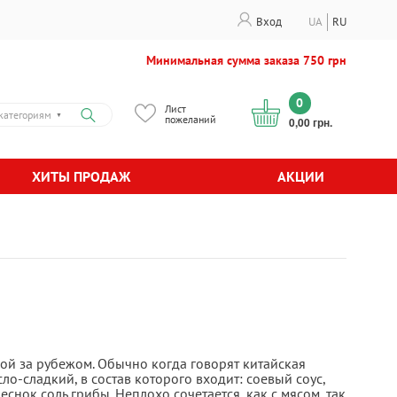
Вход
UA
RU
Минимальная сумма заказа 750 грн
0
Лист
категориям
▼
пожеланий
0,00 грн.
ХИТЫ ПРОДАЖ
АКЦИИ
ой за рубежом. Обычно когда говорят китайская
ло-сладкий, в состав которого входит: соевый соус,
снок соль грибы. Неплохо сочетается, как с мясом, так