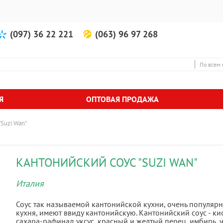
(097) 36 22 221
(063) 96 97 268
По всем 
Я
ОПТОВАЯ ПРОДАЖА
"Suzi Wan"
КАНТОНИЙСКИЙ СОУС "SUZI WAN"
Италия
Соус так называемой кантонийской кухни, очень популярн
кухня, имеют ввиду кантонийскую. Кантонийский соус - кис
сахара-рафинад уксус, красный и желтый перец, имбирь, че