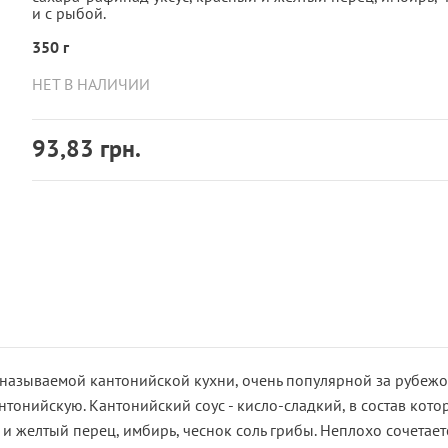
и с рыбой.
350 г
НЕТ В НАЛИЧИИ
93,83 грн.
 называемой кантонийской кухни, очень популярной за рубежо
нтонийскую. Кантонийский соус - кисло-сладкий, в состав кото
и желтый перец, имбирь, чеснок соль грибы. Неплохо сочетается