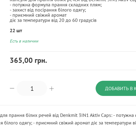
- потужна формула прання складних плям;
- захист від посірання білого одягу;
- приємний свіжий аромат
діє за температури від 20 до 60 градусів
22 шт
Есть в наличии
365,00 грн.
ДОБАВИТЬ В 
для прання білих речей від Denkmit 3IN1 Aktiv Caps: - потужна
я білого одягу; - приємний свіжий аромат діє за температури ві