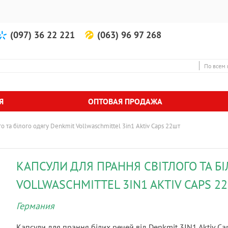
(097) 36 22 221
(063) 96 97 268
По всем 
Я
ОПТОВАЯ ПРОДАЖА
о та білого одягу Denkmit Vollwaschmittel 3in1 Aktiv Caps 22шт
КАПСУЛИ ДЛЯ ПРАННЯ СВІТЛОГО ТА Б
VOLLWASCHMITTEL 3IN1 AKTIV CAPS 2
Германия
Капсули для прання білих речей від Denkmit 3IN1 Aktiv Ca