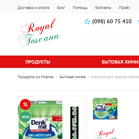
Доставка и оплата
Блог
Помощь
Контакты
Прайс
(098) 60 75 410
ПРОДУКТЫ
БЫТОВАЯ ХИМИ
-
-
Продукты из Италии
Бытовая химия
Капсули для прання світлог
%
NEW