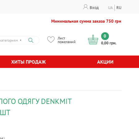
Вход
UA
RU
Минимальная сумма заказа 750 грн
0
Лист
категориям
▼
пожеланий
0,00 грн.
ХИТЫ ПРОДАЖ
АКЦИИ
ІЛОГО ОДЯГУ DENKMIT
2ШТ
ps: