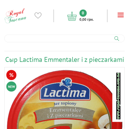
0
0,00 грн.
Cыр Lactima Emmentaler i z pieczarkami
%
NEW