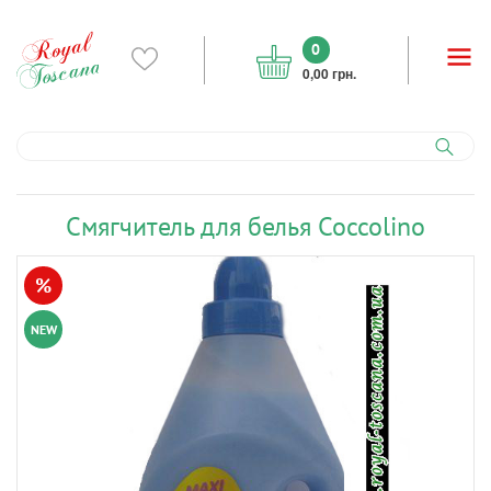
0
0,00 грн.
Cмягчитель для белья Coccolino
%
NEW